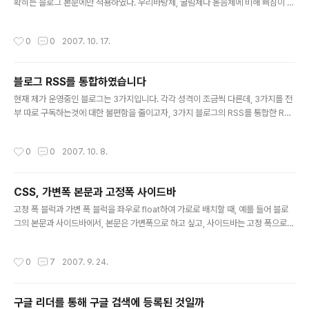
확히는 블로그 본문에만 적용하였다. 우리바탕체, 굴림체나 돋음체에 비해 삐침이 있
어 세련되어 보인다. 다만 안티 엘리어싱은 적응하는데 시간이 좀 걸릴 것 같다. 그보
다, 자꾸 봐야 적응이 되고 제대로 활용할 텐데, 웹폰트 말고 설치형 폰트도 있으면 좋
작성시간
0
0
2007. 10. 17.
겠다. 웹 폰트는 CSS2에서 표준으로 정의되어 있지만, IE 외의 브라우저는 거의 지
원을 하지 않는다(Firefox와 Opera는 지원하지 않으며, Safari도 지원하지 않는
다고 한다). 정작 본인은 IE를 거의 쓰지 않기 때문에 폰트가 적용된 걸 볼 일이 없다.
블로그 RSS를 통합하였습니다
2014.06.10 수정: 적용한 폰트를 다시 빼버렸다. 폰트 용량이 0.5 MB 정도 되는
글 내용
데, 폰트 다운로드 받는 동..
현재 제가 운영중인 블로그는 3가지입니다. 각각 성격이 조금씩 다른데, 3가지를 전
부 따로 구독하는것에 대한 불편함을 줄이고자, 3가지 블로그의 RSS를 통합한 RSS
를 만들었습니다. 주소는 http://feeds.feedburner.com/peeckyhttp://feed
s.imprion.net/peecky 입니다. 직접 만들어볼까 하다가 귀찮아서 다른 프로그램
작성시간
0
0
2007. 10. 8.
을 찾아봤습니다. 사용한 프로그램은 Blue Mojo님이 만드신 통합 RSS Feed 만들
기 입니다. HTTP Header 부분만 약간 수정해서 사용했습니다. 기존 RSS는 그대
로 이용하실 수 있습니다.
CSS, 가변폭 본문과 고정폭 사이드바
글 내용
고정 폭 블럭과 가변 폭 블럭을 좌우로 float하여 가로로 배치할 때, 예를 들어 블로
그의 본문과 사이드바에서, 본문은 가변폭으로 하고 싶고, 사이드바는 고정 폭으로
하고 싶을 때, 사이드바의 폭이 200px로 고정되어 있는 상태에서 본문의 폭을 브라
우저 창의 최대 폭에서 200px만큼 뺀 크기로 해서 배치하고 싶다. 그런데 css에서
작성시간
0
7
2007. 9. 24.
width: 100% - 200px 처럼 산술식은 지원하지 않는다. 이것을 margin값에 음수
를 줘서 구현할 수 있다. html: content는 각각의 포스트 본문이고 sidebar는 사이
드 바 영역 이다. contentsWrapper는 본문들을 감싸는 엘리먼트이다. contents
구글 리더를 통해 구글 검색에 등록된 것일까
Wrapper에는 width: 100%와 margin-right: -200px를 준다...