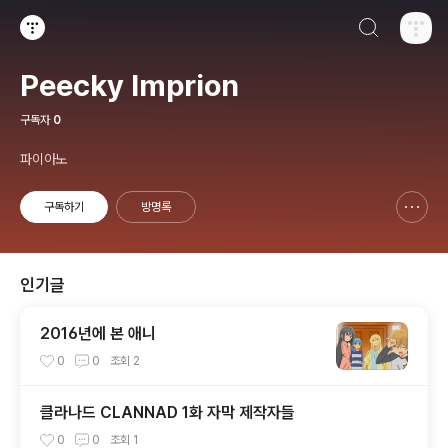
검색하기
티스토리
Peecky Imprion
구독자
0
파이아노
구독하기
방명록
신고하기 레이어
열기
인기글
2016년에 본 애니
0
0
조회
2
클라나드 CLANNAD 1화 자막 제작자들
0
0
조회
1