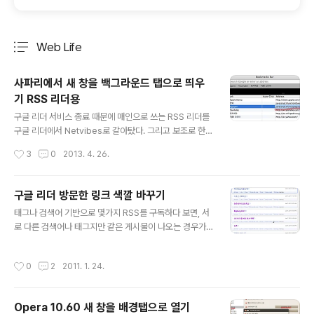
Web Life
분류 전체보기
주요 글 목록
사파리에서 새 창을 백그라운드 탭으로 띄우
기 RSS 리더용
글 내용
구글 리더 서비스 종료 때문에 매인으로 쓰는 RSS 리더를
구글 리더에서 Netvibes로 갈아탔다. 그리고 보조로 한R
SS와 The Old Reader를 쓰고 있다. 그리고 얼마 전부
작성시간
3
0
2013. 4. 26.
터 맥을 쓰게 되어 웹 브라우저도 사파리를 주로 쓰게 되었
다. 사파리에서도 오페라나 파이어폭스나 크롬을 쓸 수 있
지만, 사파리의 더블 탭 투 줌이나 읽기 도구가 참 마음에
구글 리더 방문한 링크 색깔 바꾸기
들어서, 그걸 지원하지 않는 다른 브라우저가 불편해졌다.
글 내용
태그나 검색어 기반으로 몇가지 RSS를 구독하다 보면, 서
그리고 트랙패드로 페이지를 확대/축소할 때 애니메이션을
로 다른 검색어나 태그지만 같은 게시물이 나오는 경우가
사파리가 가장 부드럽게 처리를 해준다. 다른 브라우저에
있다. 그래서 이미 한 번 읽은 글을 다른 피드의 RSS에서
서는 버벅거리는 느낌이 든다. 나는 웹 페이지가 로딩되는
새 글로 인식되어 다시 나오는 경우가 있다. 새 글로 올라
동안에도 끊임없이 뭔가를 읽기를 선호하기 때문에, 페이
작성시간
0
2
2011. 1. 24.
온다고 하더라도 링크를 통해 이미 방문한 페이지라면 링
지를 이동하거나 새 탭을 띄울 때는 백그라운드 탭으로 띄
크 색을 보고 중복된 글인지 여부를 알 수 있다. 같은 웹 브
우는 것을 좋아한다. 구..
라우저를 쓰는 한 말이다. 그런데 구글 리더에서는 링크 색
Opera 10.60 새 창을 배경탭으로 열기
이 고정되어 있어, 이미 방문한 페이지의 링크와 한 번도 방