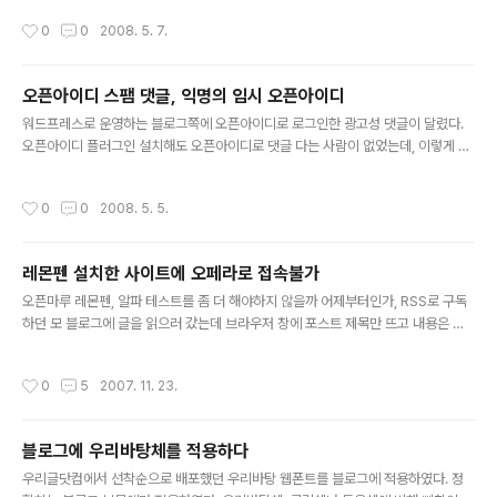
보고 알게되었죠. 예전에도 다른 서버 컴퓨터에서 이런 적이 있었는데, 8시간 가까이
작성시간
0
0
2008. 5. 7.
방치한동안 PHP소스가 노출된 것에 당황한 나머지 그 당시에 고쳤던 방법을 떠올리
지 못하고 아파치랑 PHP랑 지웠다가 다시 깔았다가 하다가, 약속 잡힌게 있어서 해
결 못하고 웹 서버를 꺼놓고 -_-; 나갔습니다. 다행이 집에 오는길에 해결방법이 떠
오픈아이디 스팸 댓글, 익명의 임시 오픈아이디
올라서 지금은 고쳐진 상태입니다. 사건의 전말의 요약은 다음과 같습니다. 10:18 아
글 내용
파치 업데이트. PHP 모듈 중단됨 12..
워드프레스로 운영하는 블로그쪽에 오픈아이디로 로그인한 광고성 댓글이 달렸다.
오픈아이디 플러그인 설치해도 오픈아이디로 댓글 다는 사람이 없었는데, 이렇게 사
용해주니 참 고맙지 아니할 수 없다? 오픈아이디 인증을 해 준 곳은 임시 익명 오픈아
이디를 발급해주는 사이트이다. 접속할 때 마다 랜덤한 URL로 오픈아이디를 발급해
작성시간
0
0
2008. 5. 5.
준다. 잠깐동안 오픈아이디 white list의 도입에 대한 생각이 들었다. 그래선 Open
이 아니지...
레몬펜 설치한 사이트에 오페라로 접속불가
글 내용
오픈마루 레몬펜, 알파 테스트를 좀 더 해야하지 않을까 어제부터인가, RSS로 구독
하던 모 블로그에 글을 읽으러 갔는데 브라우저 창에 포스트 제목만 뜨고 내용은 하
나도 안 뜨는 현상이 발생했다. 그리고 우측 하단에 처음보는 이미지 하나 달랑 떠 있
었다. 딱 보고 얼마전에 오픈마루에서 레몬펜 서비스를 홍보하던게 생각났다. 오페라
작성시간
0
5
2007. 11. 23.
에서는 제대로 안되나 보다 하고 생각하고 끄려고 했는데 클릭해도 반응이 없고, 컴
퓨터가 버벅대기 시작했다. 페이지 로딩이 완료 됐다가 다시 로딩하다가를 반복하면
서 CPU점유율을 최대로 쓰고 있었다. 어딘가에서 무한루프를 도는 듯 하다. 한 시간
블로그에 우리바탕체를 적용하다
정도 켜 두고 지켜보려다가 전기 에너지가 아까워서 껐다. CPU 펜 소리가 시끄럽게
글 내용
돌아갔다. 현재 레몬펜은 클로즈 베타 중이다. 자신의 블..
우리글닷컴에서 선착순으로 배포했던 우리바탕 웹폰트를 블로그에 적용하였다. 정