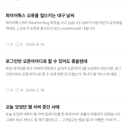
0월 15일로 나왔습니다(Wed, 15 Oct 2008 09:20:02 GMT). 최소한 이 때쯤
은 개방된 상태란 말이군요. 언제부터 개방했을까. 네이버 블로그 쪽 공지사항을 봤
파이어폭스 오류를 일으키는 대구 날씨
지만 딱히 관련된 내용은 못 찾았습니다. 혹시 리퍼러 통계 서비스 오픈하면서 개방
글 내용
한게 아닌가 하는 생각도 듭니..
파이어폭스에서 WeatherBug 확장을 쓰고 있습니다. 날씨가 더운 탓인지 오작동을
하네요. ;) 온도가 숫자로 표시되지 않고 undefined로 나옵니다.
작성시간
0
0
2008. 8. 14.
로그인만 오픈아이디로 할 수 있어도 좋을텐데
글 내용
회원 데이터를 자사 서버에 저장하고 싶어서 오픈아이디를 도입하지 않는다면, 로그
인만이라도 오픈아이디로 할 수 있게 하면 안 되겠는가. 하나의 웹 서비스에 새로 가
입하는것에 부담(또는 걱정, 거부감)을 느끼는 이유는 사람마다 여러가지가 있겠지
만 나의 경우 가장 큰 이유는 '패스워드는 뭘로 해야 하나'이다. 이에 대한 방안으로
작성시간
0
4
2008. 5. 18.
사람들은 다른 사이트에 쓰던 패스워드와 같은 패스워드를 쓰거나, 패스워드 관리 프
로그램(알패스 등)을 사용하거나, 수첩 또는 포스트잇에 패스워드를 기록해두거나
한다. 그리고 부차적으로 '패스워드는 암호화해서 저장하는가', '로그인 중에 패스워
오늘 있었던 웹 서버 중단 사태
드가 외부로 노출되지 않을까. 노출된 패스워드로 다른곳에 가입한 사이트까지 뚤리
글 내용
면 어쩌지', '나중에 가입사실을 잊어먹고 방치해뒀다가 개인정보가 ..
오늘 오전에 아파치 웹 서버 업데이트를 한 후에 PHP 모듈이 작동하지 않았습니다.
그래서 RSS 서비스 몇 개가 중단되고 ... 그것말고는 별로 없나? 어쨌든, PHP가 동
작하지 않는걸 모르고 한참이나 방치했습니다. 한RSS쪽에 피드 수집 오류가 나는걸