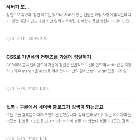
김에 브라우저 하단의 상태 표시줄도 없앴다. 뒤로가기 버
서버가 또...
튼은 마우스 제스쳐로 대체가능, 주소 입력칸은 단축키(alt
글 내용
+d나 ctrl+l)를 누르면 주소 입력칸이 뜬다. 검색바는 주
정전으로 죽었다. 정전 예고는 봤으나, 서버가 있는 건물은 해당 사항이 없었는데다
소 입력칸으로 대체할 수 있고, 상태 표시줄이 없는게 조금
가, 정전 예정 시간보다 한 시간 일찍 꺼져버렸다. 예상치 못한 정전이라 대비도 안 해
불편한데 이 부분은 크롬의 UI가 부러운 부분이다. 그냥 안
서 피해도 크다. 일단, 얼마전에 만든 하루에 하나씩 위키백과 정복하기를 임시로 복
보고 살지 뭐... 참고로 내 노트북에서 크롬은 탭 전..
구하기로 했다. FeedBurner로 RSS 주소를 공개했기 때문에 원본 RSS 주소가 바
작성시간
0
11
2009. 2. 9.
껴도 구독자는 같은 주소로 계속 구독할 수 있다. 다행히 2월 1일자로 백업한 웹서버
파일이 내 데스크탑의 하드디스크에 있었다. 이 파일을 다른 호스팅 서비스에 올렸
다. 약간의 경로 설정을 바꿔주고 돌렸는데 에러가 난다. class가 뭔지 모른단다. 원
CSS로 가변폭의 컨텐츠를 가운데 정렬하기
본 소스는 PHP 5 기준으로 작성하였는데, 호스팅 서버가 PHP 4라서 class를 지원
글 내용
하지 않는다. class 내부에서..
CSS에서 블럭 엘리먼트의 가운데 정렬은 일반적으로 엘리먼트에 width값을 지정
하고 좌우 margin을 auto로 줘서 합니다. 만약 엘리먼트의 width값을 미리 알 수
없을 때에는 어떻게 가운데 정렬을 할 수 있을까요. 다음과 같은 방법이 있습니다. di
splay: table을 쓰는 방법 css: .centered { display:table; margin-left:auto;
작성시간
0
8
2009. 1. 30.
margin-right:auto; } html: block item 가운데 정렬을 시킬 대상은 item클래스
의 엘리먼트 입니다. 인라인 엘리먼트나 리스트도 가능합니다. html: inline item in
line item list item long list item 리스트의 경우 가장 폭이 큰 엘리먼트를 기준으
뒷북 - 구글에서 네이버 블로그가 검색이 되는군요
로 가운데 정렬이..
글 내용
오늘 구글 검색을 하다가 우연히 발견했습니다. 검색 결과 상위에 있는 페이지에 들
어갔는데, 블로그 스킨을 보고 '어라? 네이버 블로그?' 했는데 정말이더군요. 검색 엔
진 수집 설정을 하는 robots.txt 파일을 열어봤습니다. 전에는 블로그 사이트 전체
를 막았는데, 지금 접속해보니 블로그 관리에 쓰는 페이지 등을 제외하고는 개방된
작성시간
0
0
2009. 1. 11.
상태입니다. HTTP 헤더를 찍어보니 robots.txt 파일의 최종 수정일이 2008년 1