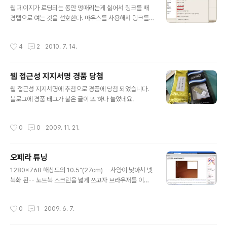
글 내용
문하지 않은 링크의 구분이 되지 않는다. 그래서 웹 브라우
웹 페이지가 로딩되는 동안 멍때리는게 싫어서 링크를 배
저쪽에서 CSS를 변경하여 방문한 링크의 색을 바꿔보았
경탭으로 여는 것을 선호한다. 마우스를 사용해서 링크를
다. CSS의 내용은 다음과 같다. div.entry-main h2.ent
열 때는 마우스 가운데 버튼을 누르면 된다. 그런데 키보드
ry-title a:visited.entry-title-link,..
단축기를 지원하는 RSS 리더 사이트 등에서는 키보드만
작성시간
4
2
2010. 7. 14.
써서는 자유롭게 배경탭으로 열기가 어렵다. 이전 Opera
버전에서는 opera:config 설정을 통해 새 창을 배경탭으
로 열리도록 설정할 수 있었다. 하지만 Opera 9.50 버전
웹 접근성 지지서명 경품 당첨
부터 그 설정이 없어졌다. 그리고 더 이상 배경탭으로 열리
글 내용
지 않는다. 그래서 한동안 브라우저를 업데이트 하지 않았
웹 접근성 지지서명에 추첨으로 경품에 당첨 되었습니다.
다. 이참에 주 브라우저를 파이어폭스로 넘어갈까 했지만,
블로그에 경품 태그가 붙은 글이 또 하나 늘었네요.
탭 여러 개를 동시에 로딩중일 때 사용자 입력을 무시하는
답답함 때문에 포기했다. 배경탭으로 열기 기능이 없어진
작성시간
0
0
2009. 11. 21.
것에 대해 다른 사람은..
오페라 튜닝
글 내용
1280x768 해상도의 10.5"(27cm) --사양이 낮아서 넷
북화 된-- 노트북 스크린을 넓게 쓰고자 브라우저를 이리
저리 손을 봤다. 오페라 10 베타버전을 바탕으로, 상단의
한 줄을 차지하는 주소표시줄, 뒤로가기, 새고고침, 검색바
작성시간
0
1
2009. 6. 7.
등을 없앴다. 그리고 상단에 거의 쓰지 않는 파일, 편집, ...
등의 메뉴바도 없앴다. 윈도우 작업 표시줄도 숨기고, 내친