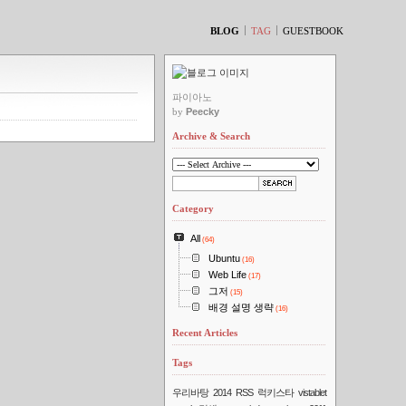
티스토리툴바
BLOG
TAG
GUESTBOOK
파이아노
by
Peecky
Archive & Search
Category
All
(64)
Ubuntu
(16)
Web Life
(17)
그저
(15)
배경 설명 생략
(16)
Recent Articles
Tags
우리바탕
2014
RSS
럭키스타
vistablet