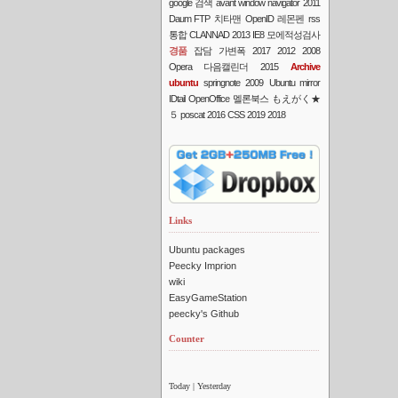
google 검색
avant window navigator
2011
Daum FTP
치타맨
OpenID
레몬펜
rss
통합
CLANNAD
2013
IE8
모에적성검사
경품
잡담
가변폭
2017
2012
2008
Opera
다음캘린더
2015
Archive
ubuntu
springnote
2009
Ubuntu mirror
IDtail
OpenOffice
멜론북스
もえがく★
５
poscat
2016
CSS
2019
2018
Links
Ubuntu packages
Peecky Imprion
wiki
EasyGameStation
peecky's Github
Counter
Today
| Yesterday