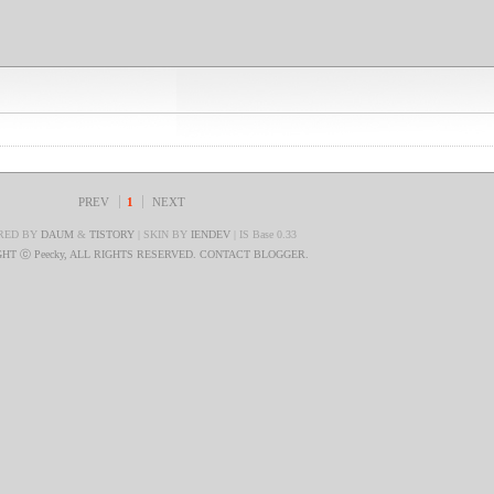
PREV
1
NEXT
RED BY
DAUM
&
TISTORY
| SKIN BY
IENDEV
| IS Base 0.33
HT ⓒ Peecky, ALL RIGHTS RESERVED. CONTACT BLOGGER.