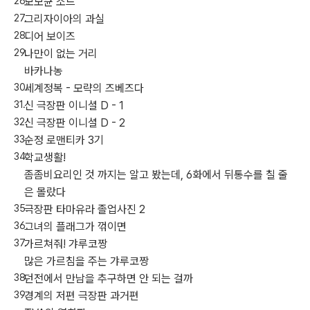
모모큔 소드
그리자이아의 과실
디어 보이즈
나만이 없는 거리
바카나농
세계정복 - 모략의 즈베즈다
신 극장판 이니셜 D - 1
신 극장판 이니셜 D - 2
순정 로맨티카 3기
학교생활!
좀좀비요리인 것 까지는 알고 봤는데, 6화에서 뒤통수를 칠 줄
은 몰랐다
극장판 타마유라 졸업사진 2
그녀의 플래그가 꺾이면
가르쳐줘! 갸루코짱
많은 가르침을 주는 갸루코짱
던전에서 만남을 추구하면 안 되는 걸까
경계의 저편 극장판 과거편