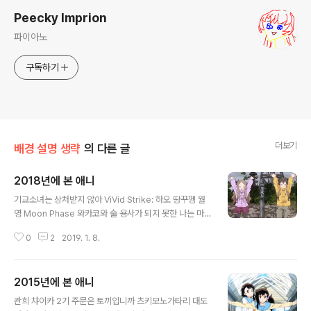
Peecky Imprion
파이아노
구독하기
더보기
배경 설명 생략
의 다른 글
2018년에 본 애니
글 내용
기교소녀는 상처받지 않아 ViVid Strike: 하오 땅꾸껭 월
영 Moon Phase 와카코와 술 용사가 되지 못한 나는 마
지못해 취직을 결심했습니다 아마기 브릴리언트 파크 푸른
0
2
2019. 1. 8.
꽃 전자상가의 서점 아가씨: 온천편에서, 내가 이전에 해당
온천에서 비슷한 짓 할 뻔 한 게 생각났다. 다행히 한국어로
된 안내표지를 발견해서 무사히 넘겼다. 사랑과 선거와 초
2015년에 본 애니
콜릿 WWW.Working 마동왕 그랑조트 오네가이 트윈즈
글 내용
테라포마스 OVA 테라포마스 마법소녀 마도카 마기카 신
관희 챠이카 2기 주문은 토끼입니까 츠키모노가타리 대도
편 반역의 이야기 사랑은 비가 갠 뒤처럼 혁명기 발브레이