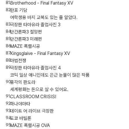
Brotherhood - Final Fantasy XV
란포 기담
여학생용 바지 교복도 있는 줄 알았다.
극장판 타마유라 졸업사진 3
단간론파3 절망편
단간론파3 미래편
MAZE 폭렬시공
Kingsglaive - Final Fantasy XV
마법전쟁
극장판 타마유라 졸업사진 4
코믹 일상 애니인데도 은근 눈물이 많은 작품
홍각의 판도라
세계평화는 돈으로 살 수 있어요.
CLASSROOM CRISIS!
하나야마타
데이트 어 라이브 극장판
도쿄 바빌론
MAZE 폭렬시공 OVA