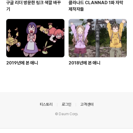
구글 리더 방문한 링크 색깔 바꾸
클라나드 CLANNAD 1화 자막
기
제작자들
2019년에 본 애니
2018년에 본 애니
의안내
티스토리
로그인
고객센터
© Daum Corp.