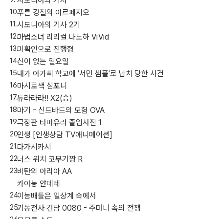
시도니아의 기사
푸른 강철의 아르페지오
시도니아의 기사 2기
마법소녀 리리컬 나노하 ViVid
미확인으로 진행형
신이 없는 일요일
내가 아가씨 학교에 '서민 샘플'로 납치 당한 사건
마시로색 심포니
듀라라라!! X2(승)
마기 - 신드바드의 모험 OVA
극장판 타마유라 졸업사진 1
인생 [인생상담 TV애니메이션]
다가시카시
너스 위치 코무기짱 R
비탄의 아리아 AA
카야농 얀데레
이능배틀은 일상계 속에서
기동전사 건담 0080 - 주머니 속의 전쟁