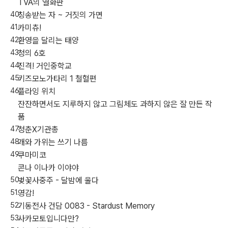
TVA의 열화판
칭송받는 자 ~ 거짓의 가면
카미츄!
환영을 달리는 태양
청의 6호
진격! 거인중학교
키즈모노가타리 1 철혈편
플라잉 위치
잔잔하면서도 지루하지 않고 그림체도 과하지 않은 잘 만든 작
품
청춘X기관총
개와 가위는 쓰기 나름
쿠마미코
콘나 이나카 이야야
벚꽃사중주 - 달밤에 울다
영감!
기동전사 건담 0083 - Stardust Memory
사카모토입니다만?