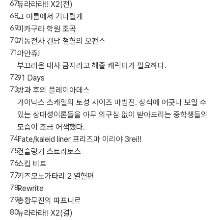
듀라라라!! X2(전)
그 여름에서 기다릴게
미카구라 학원 조곡
기동전사 건담 철혈의 오펀스
아만츄!
부끄러운 대사 금지라고 해줄 캐릭터가 필요하다.
91 Days
방과 후의 플레이아데스
가이낙스 스케일의 토성 사이즈 마법진. 상식에 어긋나 보일 수
있는 상대성이론들을 아무 의구심 없이 받아드리는 중학생들의
모습이 조금 어색했다.
Fate/kaleid liner 프리즈마 이리야 3rei!!
건슬링거 스트라토스
스킵 비트
키즈모노가타리 2 열혈편
Rewrite
총황무진의 파프니르
듀라라라!! X2(결)