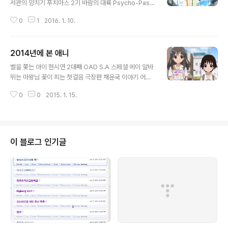
서관의 양치기 푸치마스 2기 바람의 대륙 Psycho-Pass
브 New Game 2기 창성의 아쿠에리온 드래곤볼 - 최강
2기 블랙 불릿 모시도라 소드 아트 온라인 2기 천체전사
으로 가는 길 사랑한다고 말해 Gundam Evolve 우라라
0
1
2016. 1. 10.
선레드 글라스립 천체전사 선레드 2기 나츠메 우인장 3기
미로첩 카케구루이: 하야밍 ㅋㅋㅋㅋㅋ 미도리의 나날 기
바라카몬 4월은 너의 거짓말 시원찮은 그녀를 위한 육성방
동전사 건담 ..
법: 스타킹 작화 때문에 대사에 집중이 안 되는 애니는 처음
2014년에 본 애니
이다. 니세코이: 처음에는 러브히나 짝퉁인가 했는데, 계속
글 내용
보다보니 재밌다. Dog Days 3기: 본인 사진으로 이탸샤
별을 쫓는 아이 현시연 2대째 OAD S.A 스페셜 에이 알바
를 꾸미는 공주님 No Game No Life 농림: 토마토 농사.
뛰는 마왕님 꽃이 피는 첫걸음 극장판 채운국 이야기 어떤
그리고 미야모토 레베카 SHIROBAKO: 감독이 콘티도 짜
마술의 금서목록 극장판 엔듀미온의 기적 아웃브레이크 컴
는 건 처음 알았다. 부르잖아요 아자젤씨 부르잖아요 아자
0
0
2015. 1. 15.
퍼니 해피니스 GJ부 그날 본 꽃의 이름을 우리는 아직 모
젤씨 2기 사이코패스 극장판 NANA 잔향의 테러 종말의
른다 극장판 해피니스 OVA 기어와라! 냐루코양 기어와라!
세라프 ..
냐루코양 OVA 공의 경계 - 미래복음 후세 - 말하지 못한
내 사랑 이나리, 콩콩, 사랑의 첫걸음 파이 브레인 3기: 레
이첼의 얀데레화를 기대했지만... 중2병이라도 사랑이 하
이 블로그 인기글
고 싶어! 2기: 1기만큼 재밌지는 않다. 기어와라! 냐루코양
2기 사후편지 잔잔한 내일로부터 로젠 메이든 (2013) 데
이트 어 라이브 하얀 마음 백구 Myself;Yourself 킹덤 스
트라이크 더 블러드 킹덤 2기 은수저 마법사에게 소중한 ..