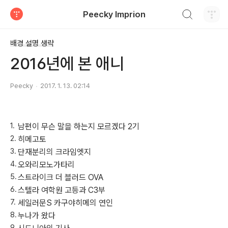
검색하기
Peecky Imprion
티스토리
배경 설명 생략
2016년에 본 애니
Peecky
2017. 1. 13. 02:14
남편이 무슨 말을 하는지 모르겠다 2기
히메고토
단재분리의 크라임엣지
오와리모노가타리
스트라이크 더 블러드 OVA
스텔라 여학원 고등과 C3부
세일러문S 카구야히메의 연인
누나가 왔다