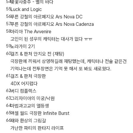
벚꽃사중주 - 별의 바다
Luck and Logic
푸른 강철의 아르페지오 Ars Nova DC
푸른 강철의 아르페지오 Ars Nova Cadenza
아리아 The Avvenire
고인이 된 성우의 캐릭터는 대사가 없다 ㅠㅠ
노라가미 2기
걸즈 & 판처 안치오 전 (재탕)
극장판에 끼워서 상영하길래 재탕했는데, 캐릭터나 전술 같은건
기억나는데 전투장면은 기억 못 해서 또 봐도 새로웠다.
걸즈 & 판처 극장판
4DX 어지럽다
버디 컴플렉스
그리자이아의 미궁/낙원
마법과고교의 열등생
액셀 월드 극장판 Infinite Burst
재와 환상의 그림갈
가난한 파티의 판타지 라이프