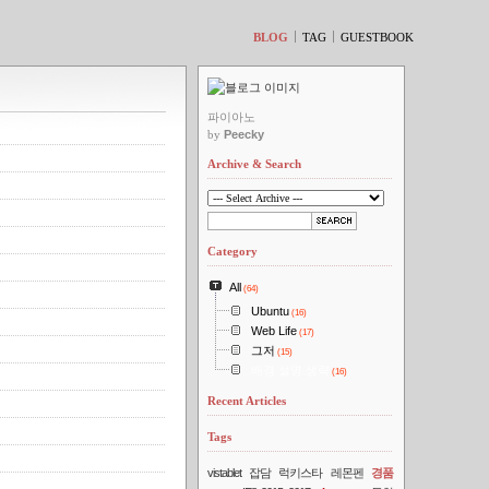
티스토리툴바
BLOG
TAG
GUESTBOOK
파이아노
by
Peecky
Archive & Search
Category
All
(64)
Ubuntu
(16)
Web Life
(17)
그저
(15)
배경 설명 생략
(16)
Recent Articles
Tags
vistablet
잡담
럭키스타
레몬펜
경품