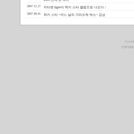
2007.11.27
치타맨 bgm이 럭키 스타 앨범으로 나오다
2
2007.09.01
럭키 스타 ~어느 날의 가라오케 박스~ 감상
POWE
COPYRIG