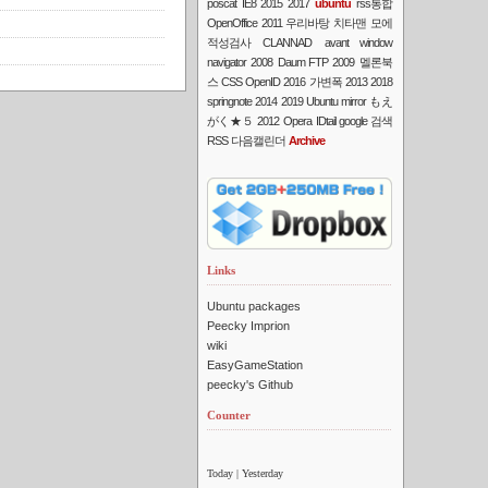
poscat
IE8
2015
2017
ubuntu
rss통합
OpenOffice
2011
우리바탕
치타맨
모에
적성검사
CLANNAD
avant window
navigator
2008
Daum FTP
2009
멜론북
스
CSS
OpenID
2016
가변폭
2013
2018
springnote
2014
2019
Ubuntu mirror
もえ
がく★５
2012
Opera
IDtail
google 검색
RSS
다음캘린더
Archive
Links
Ubuntu packages
Peecky Imprion
wiki
EasyGameStation
peecky's Github
Counter
Today
| Yesterday