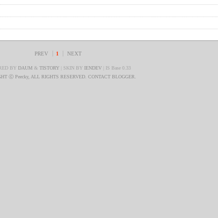
PREV
1
NEXT
RED BY
DAUM
&
TISTORY
| SKIN BY
IENDEV
| IS Base 0.33
HT ⓒ Peecky, ALL RIGHTS RESERVED. CONTACT BLOGGER.