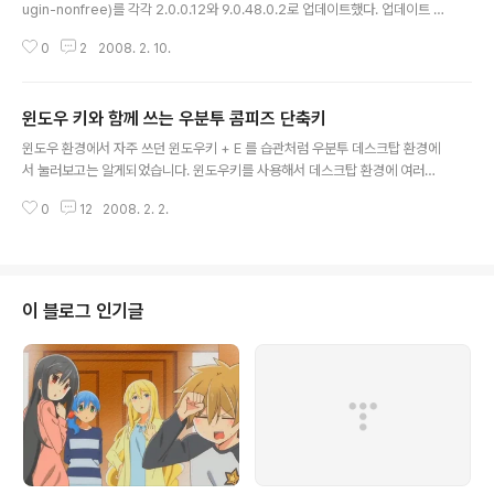
ugin-nonfree)를 각각 2.0.0.12와 9.0.48.0.2로 업데이트했다. 업데이트 후
웹서핑이 조금 불안정해진 기분이 든다. 특히 플래시 동영상 재생쪽, RSS로 받
0
2
2008. 2. 10.
아보는 글 중에 네이버 블로그에 동영상이 많았는데, 하나도 제대로 재생해서
끝까지 볼 수 없었다. 새로고침하라는 오류도 종종 뜨고(페이지 로딩하고 바로
재생했는데도...), 일단 재생이 되어도 2분 이상 지속하지 못하고 파이어폭스가
윈도우 키와 함께 쓰는 우분투 콤피즈 단축키
그냥 꺼져버린다. 오늘 하루만에 몇 번이나 꺼졌는지 모르겠다. 예전에 cairo사
글 내용
건도 있고 해서, 불안정한 업데이트로 인한 피해를 줄이고자, 업데이트 주기는
윈도우 환경에서 자주 쓰던 윈도우키 + E 를 습관처럼 우분투 데스크탑 환경에
최대한 긴 간격(2주)으로 해 놓고 있다. 업데이트 버전이 버그가 ..
서 눌러보고는 알게되었습니다. 윈도우키를 사용해서 데스크탑 환경에 여러가
지 사용성을 올릴 수 있다는 것을... 아래 단축키들을 사용하기 위해서는 compi
0
12
2008. 2. 2.
z가 설치되어있어야 합니다(우분투 데스크탑 7.10에는 기본적으로 설치되어 있
습니다). 또한 모양새 설정(시스템 - 기본 설정 - 모양새)에서 화면 효과가 보통
이상으로 되어있어야 합니다. winKey + 1, 2, 3 화면을 1배, 2배, 3배로 확대
합니다. 확대하면서 시점을 현재 창의 한 가운데로 옮깁니다. 마우스 커서를 이
동하면 시점도 같이 이동합니다. 1배는 초기 상태입니다. 확대된 상태에서 초기
이 블로그 인기글
상태로 되돌아갈 때 사용하면 됩니다. winKey + 마우스 휠 휠을 위로..