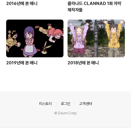
2016년에 본 애니
클라나드 CLANNAD 1화 자막
제작자들
2019년에 본 애니
2018년에 본 애니
의안내
티스토리
로그인
고객센터
© Daum Corp.