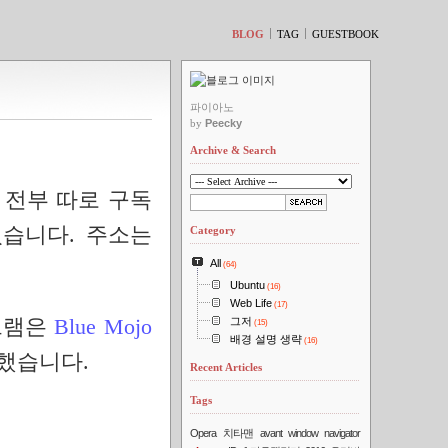
티스토리툴바
BLOG
TAG
GUESTBOOK
파이아노
by
Peecky
Archive & Search
 전부 따로 구독
었습니다. 주소는
Category
All
(64)
Ubuntu
(16)
Web Life
(17)
그램은
Blue Mojo
그저
(15)
배경 설명 생략
(16)
용했습니다.
Recent Articles
Tags
Opera
치타맨
avant window navigator