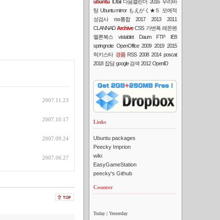
ubuntu
IDtail
다음캘린더
2016
우리바
탕
Ubuntu mirror
もえがく★５
모에적
성검사
rss통합
2017
2013
2011
CLANNAD
Archive
CSS
가변폭
레몬펜
멜론북스
vistablet
Daum FTP
IE8
springnote
OpenOffice
2009
2019
2015
럭키스타
경품
RSS
2008
2014
poscat
2018
잡담
google 검색
2012
OpenID
2007.11.23
2007.10.17
Links
Ubuntu packages
2007.09.24
Peecky Imprion
wiki
2007.06.27
EasyGameStation
peecky's Github
Counter
Today
| Yesterday