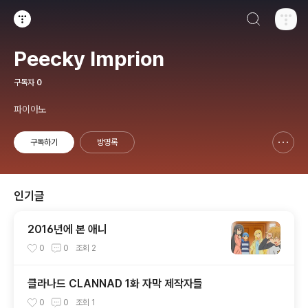
검색하기
티스토리
Peecky Imprion
구독자
0
파이아노
구독하기
방명록
신고하기 레이어
열기
인기글
2016년에 본 애니
0
0
조회
2
클라나드 CLANNAD 1화 자막 제작자들
0
0
조회
1