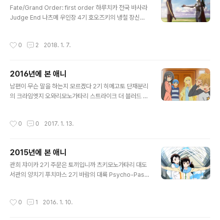
글 내용
편 반역의 이야기 사랑은 비가 갠 뒤처럼 혁명기 발브레이
Fate/Grand Order: first order 하루치카 전국 바사라
브 New Game 2기 창성의 아쿠에리온 드래곤볼 - 최강
Judge End 나츠메 우인장 4기 호오즈키의 냉철 장신소
으로 가는 길 사랑한다고 말해 Gundam Evolve 우라라
녀 마토이 조커 게임 이니셜D Fifth Stage 표적이 된 학원
미로첩 카케구루이: 하야밍 ㅋㅋㅋㅋㅋ 미도리의 나날 기
렌즈 플레어 효과가 너무 과하다. 초반부터 자꾸 나오길래
작성시간
0
2
2018. 1. 7.
동전사 건담 ..
혹시 저게 복선인가 했다. 소년 메이드 롱 라이더스 로드바
이크 살 때 패달은 별도로 사야 된다. 이니셜D Final Stag
e 고스트 메신저 (극장판) 야한 이야기라는 개념이 존재하
2016년에 본 애니
지 않는 지루한 세계 Selector Destructed WIXOSS
글 내용
극장판 소드 아트 온라인 -오디널 스케일- 여름색 기적 드
남편이 무슨 말을 하는지 모르겠다 2기 히메고토 단재분리
래곤볼Z 외전 사이어인 절멸 계획 엔드라이드 기동전사 건
의 크라임엣지 오와리모노가타리 스트라이크 더 블러드 O
담: MS IGLOO 1년 전쟁 비록 오컬틱 나인 마당을 나온
VA 스텔라 여학원 고등과 C3부 세일러문S 카구야히메의
암탉 기동전사 건담: MS ..
연인 누나가 왔다 시도니아의 기사 푸른 강철의 아르페지
작성시간
0
0
2017. 1. 13.
오 시도니아의 기사 2기 마법소녀 리리컬 나노하 ViVid 미
확인으로 진행형 신이 없는 일요일 내가 아가씨 학교에 '서
민 샘플'로 납치 당한 사건 마시로색 심포니 듀라라라!! X2
2015년에 본 애니
(승) 마기 - 신드바드의 모험 OVA 극장판 타마유라 졸업사
글 내용
진 1 인생 [인생상담 TV애니메이션] 다가시카시 너스 위치
관희 챠이카 2기 주문은 토끼입니까 츠키모노가타리 대도
코무기짱 R 비탄의 아리아 AA 카야농 얀데레 이능배틀은
서관의 양치기 푸치마스 2기 바람의 대륙 Psycho-Pass
일상계 속에서 기동전사 건담 0080 - 주머니 속의 전쟁
2기 블랙 불릿 모시도라 소드 아트 온라인 2기 천체전사
모모큔 소드 그리자이아의 과실 디어 보이즈 나만이 없는
선레드 글라스립 천체전사 선레드 2기 나츠메 우인장 3기
작성시간
0
1
2016. 1. 10.
거리 바카나농 세계정..
바라카몬 4월은 너의 거짓말 시원찮은 그녀를 위한 육성방
법: 스타킹 작화 때문에 대사에 집중이 안 되는 애니는 처음