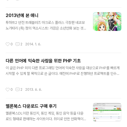
슬림 요금제로 기본료 34,000원에 스마트 스폰서 3년차
로 16,000원 할인을 받고, 결합할인(뭉치면 올레)으로 1
2013년에 본 애니
0,000원을 할인 받았다. 앞으로 약 1년간 스마트 스폰서
글 내용
할인을 받을 수 있고, 그 뒤로는 다시 할인 해택이 줄어서
투하트2 던전 트래블러즈 마크로스 플러스 극장판 네코모
요금이 오르게된다. 그때쯤이면 에버그린 같은 별정 통신
노가타리 (흑) 청의 엑소시스트: 가끔은 소년만화 보는 것
사로 옮겨갈 듯 하다.
도 재밌네 청의 엑소시스트 OVA 순정 로멘티카 OVA 여
기저기: 일상물을 가장한 염장물. 츠미키물을 가장한 이오
작성시간
0
2
2014. 1. 6.
물 에우레카 세븐 AO OVA 코드기어스 나나리 인 원더랜
드 아이돌 마스터 샤이니 페스타 스쿨 데이즈 액셀 월드 O
VA 딸기 100% 고양이신 팔백만 고양이신 팔백만 OVA
다른 언어에 익숙한 사람을 위한 PHP 기초
메모리즈 전영소녀 비디오 걸 아이 타리타리: 합창부 부원
글 내용
이 추가됨에 따라 화별로 엔딩곡 부르는 사람이 증가한다.
이 글은 PHP 외의 다른 프로그래밍 언어에 익숙한 사람을 대상으로 PHP를 빠르게
문학소녀 추억편 딸기 100% OVA 산카레아 미안하다 사
시작할 수 있게 할 목적으로 쓴 글이다. 예전에 PHP로 진행하던 프로젝트를 인수인
랑한다 산카레아 OAD 마호라바 가시나무왕 마법소녀 리
계할 일이 있었는데, 인수인계를 받는 사람이 C언어는 익숙하지만, PHP는 거의 써
리컬 나노하 극장판 2 A’s: 마법소녀 도그 파이트 신세계에
본 일이 없어서, 인수인계용으로 쓴 글을 다듬어서 여기에 공개한다. 주된 내용은 PH
작성시간
0
2
2013. 6. 6.
서: 처음에는 중세 일본을 배경..
P의 기본적인 규칙과 다른 언어와 달라서 주의해야 할 점으로 이루어져 있다. 소제목
같은 건 없고 순서대로 쭉 읽으면 된다. 소스코드에서 PHP 실행 코드는 사이에 있는
코드만 실행되며, 밖에 있는 문자는 그냥 출력된다. 문자열 출력은 사이에서 echo
멜론북스 다운로드 구매 후기
"hello, world!"; 를 사용하거나, 밖에서 형식으로 출력할 수 있다. 그래서 보통 이런
글 내용
구조를 가진다. ... ...
멜론북스DL이란 동인지, 동인 게임, 동인 음악 등을 다운
로드 형태로 판매하는 사이트이다. 취미로 만든 만화책이
나 소설, 음악, 아마추어 게임 등을 모아서 판매하는 사이트