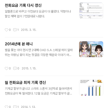
이다. 니세코이: 처음에는 러브히나 짝퉁인가 했는데, 계속
전화요금 기록 다시 갱신
보다보니 재밌다. Dog Days 3기: 본인 사진으로 이탸샤
글 내용
를 꾸미는 공주님 No Game No Life 농림: 토마토 농사.
알뜰폰으로 바꾸고 이전보다 요금이 더 줄었다. 약정이나
그리고 미야모토 레베카 SHIROBAKO: 감독이 콘티도 짜
할인 해택 없이 7천원대로 나왔다.
는 건 처음 알았다. 부르잖아요 아자젤씨 부르잖아요 아자
젤씨 2기 사이코패스 극장판 NANA 잔향의 테러 종말의
작성시간
0
1
2015. 3. 15.
세라프 ..
2014년에 본 애니
글 내용
별을 쫓는 아이 현시연 2대째 OAD S.A 스페셜 에이 알바
뛰는 마왕님 꽃이 피는 첫걸음 극장판 채운국 이야기 어떤
마술의 금서목록 극장판 엔듀미온의 기적 아웃브레이크 컴
퍼니 해피니스 GJ부 그날 본 꽃의 이름을 우리는 아직 모
작성시간
0
0
2015. 1. 15.
른다 극장판 해피니스 OVA 기어와라! 냐루코양 기어와라!
냐루코양 OVA 공의 경계 - 미래복음 후세 - 말하지 못한
내 사랑 이나리, 콩콩, 사랑의 첫걸음 파이 브레인 3기: 레
월 전화요금 최저 기록 갱신
이첼의 얀데레화를 기대했지만... 중2병이라도 사랑이 하
글 내용
고 싶어! 2기: 1기만큼 재밌지는 않다. 기어와라! 냐루코양
기계값 할부가 끝나고 스마트 스폰서 3년차로 들어서면서
2기 사후편지 잔잔한 내일로부터 로젠 메이든 (2013) 데
전화요금이 뚝 떨어졌다. 12월 요금은 기계값 할부가 끝나
이트 어 라이브 하얀 마음 백구 Myself;Yourself 킹덤 스
고 스마트 스폰서 2년차와 3년차가 섞인 달이라 애매하게
트라이크 더 블러드 킹덤 2기 은수저 마법사에게 소중한 ..
할인을 받았고, 1월달부터 최대한으로 할인을 받게 되었다.
작성시간
0
1
2014. 1. 13.
참고로 예전에 가장 적게 나왔을 때는 9,990원이었다. i-