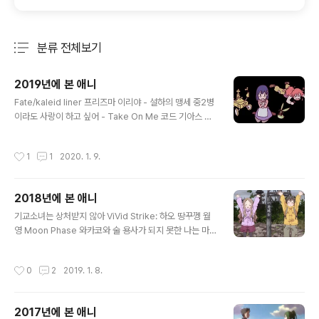
분류 전체보기
주요 글 목록
2019년에 본 애니
글 내용
Fate/kaleid liner 프리즈마 이리야 - 설하의 맹세 중2병
이라도 사랑이 하고 싶어 - Take On Me 코드 기아스 반
역의 를르슈 1 흥도 코드 기아스 반역의 를르슈 2 반도 페
이트 스테이 나이트 헤븐즈 필 1 프레시지 플라워 마음이
작성시간
1
1
2020. 1. 9.
외치고 싶어해 토와노쿠온 1~6 청춘 돼지는 바니걸 선배
의 꿈을 꾸지 않는다 중간관리록 토네가와 미래의 미라이
무장신희 아니 이런 훈훈한 일상물(!)이 러브 라이브 선샤
2018년에 본 애니
인 2기 건어물 여동생 우마루짱 2기 아이돌 마스터 신데렐
글 내용
라 걸즈 극장 2기 아이돌 마스터 신데렐라 걸즈 극장 3기
기교소녀는 상처받지 않아 ViVid Strike: 하오 땅꾸껭 월
앱솔루트 듀오 우마무스메 소드 아트 온라인 얼터너티브 -
영 Moon Phase 와카코와 술 용사가 되지 못한 나는 마
건 게일 온라인 Wake Up, Girls 극장판 Lostorage Co
지못해 취직을 결심했습니다 아마기 브릴리언트 파크 푸른
nflated WIXOSS 이세계 식당 식욕 없을 ..
꽃 전자상가의 서점 아가씨: 온천편에서, 내가 이전에 해당
작성시간
0
2
2019. 1. 8.
온천에서 비슷한 짓 할 뻔 한 게 생각났다. 다행히 한국어로
된 안내표지를 발견해서 무사히 넘겼다. 사랑과 선거와 초
콜릿 WWW.Working 마동왕 그랑조트 오네가이 트윈즈
2017년에 본 애니
테라포마스 OVA 테라포마스 마법소녀 마도카 마기카 신