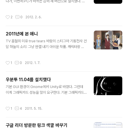
트식 연출이 작품이랑 잘 어울렸다. 아마가미 SS+ Plus
다가, 이번에 PC가 바뀌는 김에 새 버전으로 설치했다. 그
미래일기: 이 방울 토마토 무게가 좀 이상해 Level E 카드
놈 쓸 때는 컴피즈에서 마우스 휠로 확대 축소 기능 유용하
캡터 사쿠라 극장판 1 (3탕) ..
게 썼는데, 유니티 환경에서는 함부로 컴피즈 설정 건드렸
작성시간
2
0
2012. 2. 6.
다가 이상이라도 생길까봐 기본 환경으로 쓰고 있다. 그래
서 좀 불편하다. 설치하고 설정할 때 한 것들을 글로 정리하
였다. http://piano.springnote.com/pages/105352
2011년에 본 애니
02.xhtml http://peecky.imprion.net/pages/1053
글 내용
5202/
TV 흡혈희 미유 true tears 바람의 스티그마 기동전사 건
담 하늘의 소리: 그냥 완결 내기 아쉬운 작품. 캐릭터랑 세
계관 가지고 이야기 더 뽑아내면 좋겠다. 디지케럿 뇨 너에
게 닿기를 가이스터즈 이것은 좀비입니까 프랙탈 방랑소년
작성시간
1
0
2012. 1. 7.
어떤 마술의 금서목록 2기 바보와 시험과 소환수 마법소녀
마도카 마기카 여고생, Girl's High 그날 본 꽃의 이름을
우리는 아직 모른다: 첫 화가 가장 강렬했다. 소재상 해피엔
우분투 11.04를 설치했다
딩이 되어야만 할 것 같지만 도무지 해결책이 보이지 않아
글 내용
서이다. 그래도 3화에서 같이 게임하면서 문제가 조금씩
기본 GUI 환경이 Gnome에서 Unity로 바꼈다. 그런데
해결되어가는 걸 보고 안심했다. C - The Money of So
이게 그래픽카드 성능을 많이 요구한다. 기본 그래픽카드
ul and Possibility Control GOSICK 비탄의 아리아 식
드라이버로는 Unity가 실행이 되지 않고 예전 Gnome 화
령 제로 Blood Plus 너에게 닿기..
면이 나왔다. NVIDIA 드라이버 설치 후에 제대로 된 UI가
작성시간
1
4
2011. 5. 15.
나왔다. Unity를 쓰게 되면서 각 창마다 있는 파일, 편집,
보기 등의 메뉴가 상단 바로 올라갔다. 즉 맥 OS와 비슷한
형식이다. Unity는 우분투 10.10의 netbook 버전에서
구글 리더 방문한 링크 색깔 바꾸기
처음 적용되어 나왔는데, 그 때 써본 소감은 만들다 말았다