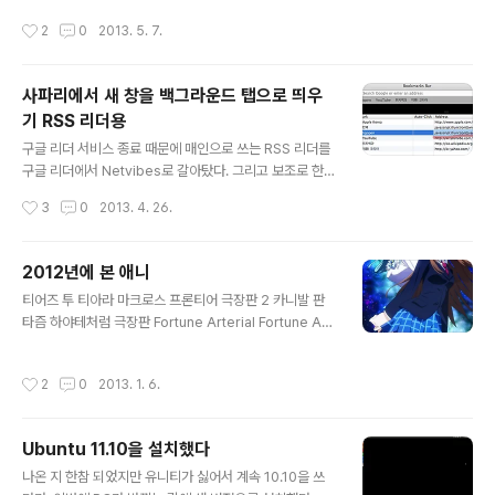
로 봐도 무방할 듯. 인터넷 다운로드 형태로 팔다 보니 실물
작성시간
2
0
2013. 5. 7.
보다 약간 싸게 판다. 5% 정도? 배송비도 따로 없다. 그리
고 국외결제가 가능한 신용카드나 체크카드가 있으면 우리
나라에서도 구매하고 다운로드할 수 있다. 엔하위키에도
사파리에서 새 창을 백그라운드 탭으로 띄우
살짝 언급되어 있으니 참고하면 좋을 듯. 일한 기계 번역이
기 RSS 리더용
잘 되다 보니 구글 크롬의 내장 번역기로 사이트 이용을 쉽
글 내용
게 할 수 있다. 나는 게임을 사기 위해 처음으로 이 사이트
구글 리더 서비스 종료 때문에 매인으로 쓰는 RSS 리더를
를 이용해봤다. 비회원으로도 구매할 수 있지만 회원가입
구글 리더에서 Netvibes로 갈아탔다. 그리고 보조로 한R
을 하기로 했다. 회원가입은 이메일 주소로 가입할 수 있다.
SS와 The Old Reader를 쓰고 있다. 그리고 얼마 전부
작성시간
3
0
2013. 4. 26.
픽시브 계정으로 로그인 기..
터 맥을 쓰게 되어 웹 브라우저도 사파리를 주로 쓰게 되었
다. 사파리에서도 오페라나 파이어폭스나 크롬을 쓸 수 있
지만, 사파리의 더블 탭 투 줌이나 읽기 도구가 참 마음에
2012년에 본 애니
들어서, 그걸 지원하지 않는 다른 브라우저가 불편해졌다.
글 내용
티어즈 투 티아라 마크로스 프론티어 극장판 2 카니발 판
그리고 트랙패드로 페이지를 확대/축소할 때 애니메이션을
타즘 하야테처럼 극장판 Fortune Arterial Fortune Art
사파리가 가장 부드럽게 처리를 해준다. 다른 브라우저에
erial OVA 신의 인형 2×2=시노부전 기동전사 Z 건담 피
서는 버벅거리는 느낌이 든다. 나는 웹 페이지가 로딩되는
아캐롯 2 DX 피아캐롯 극장판 니세모노가타리 블랙 록 슈
동안에도 끊임없이 뭔가를 읽기를 선호하기 때문에, 페이
작성시간
2
0
2013. 1. 6.
터 라스트 엑자일 은빛 날개의 팜 남자 고교생의 일상 작안
지를 이동하거나 새 탭을 띄울 때는 백그라운드 탭으로 띄
의 샤나 3기: 샤나가 츤츤하는 재미로 보는건데, 언제부턴
우는 것을 좋아한다. 구..
가 츤이 하나도 없어졌다. 리코더와 란도셀 파이 브레인: 목
Ubuntu 11.10을 설치했다
숨 걸고 퍼즐로 건전하게 싸운다. 제로의 사역마 F ef - a t
글 내용
ale of memories: 배경 하늘이 아름다웠다. 그리고 샤프
나온 지 한참 되었지만 유니티가 싫어서 계속 10.10을 쓰