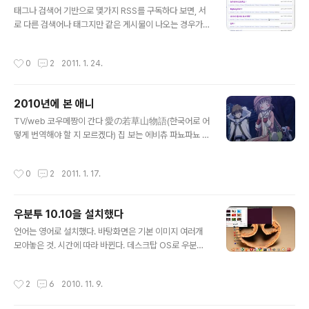
글 내용
였다. 특히 어플리케이션을 실행하기 위해 검색창에 프로
태그나 검색어 기반으로 몇가지 RSS를 구독하다 보면, 서
그램 이름을 써야 되는데, 프로그램 이름은 한글로 번역이
로 다른 검색어나 태그지만 같은 게시물이 나오는 경우가
되어있는 반면 검색칸에는 한글이 안 써졌다. 붙여넣기도
있다. 그래서 이미 한 번 읽은 글을 다른 피드의 RSS에서
안 되었고, 영문 이름으로 써 넣어도 검색이 안 되었다..
새 글로 인식되어 다시 나오는 경우가 있다. 새 글로 올라
작성시간
0
2
2011. 1. 24.
온다고 하더라도 링크를 통해 이미 방문한 페이지라면 링
크 색을 보고 중복된 글인지 여부를 알 수 있다. 같은 웹 브
라우저를 쓰는 한 말이다. 그런데 구글 리더에서는 링크 색
2010년에 본 애니
이 고정되어 있어, 이미 방문한 페이지의 링크와 한 번도 방
글 내용
문하지 않은 링크의 구분이 되지 않는다. 그래서 웹 브라우
TV/web 코우메짱이 간다 愛の若草山物語(한국어로 어
저쪽에서 CSS를 변경하여 방문한 링크의 색을 바꿔보았
떻게 번역해야 할 지 모르겠다) 집 보는 에비츄 파뇨파뇨 디
다. CSS의 내용은 다음과 같다. div.entry-main h2.ent
지케럿: 데지코가 어릴 때는 착했구나... Slayers Next(재
ry-title a:visited.entry-title-link,..
탕) Read or Die(재탕) 어떤 과학의 초전자포 코바토: 매
작성시간
0
2
2011. 1. 17.
주 사람을 치료해주는 애니. 한 주 휴방했을 때 좀 힘들었음
히다마리 스케치 3기 노다메 칸타빌레 피날래 댄스 인 더
뱀파이어 번드 우리집 3자매 베르사유의 장미 유토리짱:
우분투 10.10을 설치했다
ㅇㅋㅋㅋ. 개념 신입사원 하나마루 유치원 겨울연가 교향
글 내용
시편 에우레카 세븐 완간 미드나이트 역경무뢰 카이지 일
언어는 영어로 설치했다. 바탕화면은 기본 이미지 여러개
지매 아베노바시 마법 상점가 RPG 전설 헤포이 Angel B
모아놓은 것. 시간에 따라 바뀐다. 데스크탑 OS로 우분투
eats WORKING Darker than BLACK 개그 만화 보기
를 사용한지 만으로 3년 정도 되었다. 여전히 잘 쓰고 있다.
좋은 날 plus 강철의 연금술사 2009 첫사랑 한..
설치하고 설정한 내용 정리하였다. http://piano.springn
작성시간
2
6
2010. 11. 9.
ote.com/pages/6617697.xhtml http://peecky.im
prion.net/pages/6617697/